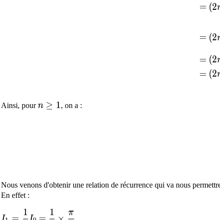
=
=
(
2
\d
=
=
(
2
\d
(
2
=
=
\d
(
2
=
=
n\geq1
≥
1
Ainsi, pour
n
, on a :
Nous venons d'obtenir une relation de récurrence qui va nous permettr
En effet :
1
1
π
I_1=\dfrac{1}{2}I_0
=
\dfrac{1}{2}\times\dfrac{\pi}{2}
=
=
×
I
I
.