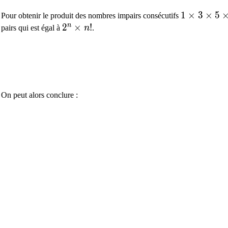
1\times3\t
1
×
3
×
5
Pour obtenir le produit des nombres impairs consécutifs
n
2^n\times n!
2
×
!
pairs qui est égal à
n
.
On peut alors conclure :