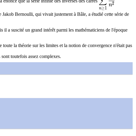
∑
 énoncé que la série infinie des inverses des carrés
2
n
≥
1
n
 Jakob Bernoulli, qui vivait justement à Bâle, a étudié cette série de
 il a suscité un grand intérêt parmi les mathématiciens de l'époque
oute la théorie sur les limites et la notion de convergence n'était pas
s sont toutefois assez complexes.
x}
2}x^2\cos^{2n}(x)\text{d}x}