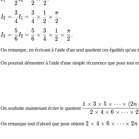
1
0
2
2
2
3
3
1
π
I_2=\dfrac{3}{4}I_1
=
\dfrac{3}{4}\times\dfrac{1}{2}\times\d
=
=
×
×
I
I
.
2
1
4
4
2
2
5
5
3
1
π
I_3=\dfrac{5}{6}I_2
=
\dfrac{5}{6}\times\dfrac{3}{4}\times\d
=
=
×
×
×
I
I
.
3
2
6
6
4
2
2
On remarque, en écrivant à l'aide d'un seul quotient ces égalités qu'au 
On pourrait démontrer à l'aide d'une simple récurrence que pour tout e
1
×
3
×
5
×
⋯
×
(
2
\dfrac{1\times3\time
n
On souhaite maintenant écrire le quotient
2
×
4
×
6
×
⋯
×
2
2\times4\times6\tim
2
×
4
×
6
×
⋯
×
2
On remarque tout d'abord que pour obtenir
n