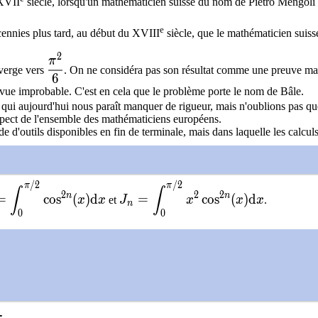
 XVII
siècle, lorsqu'un mathématicien suisse du nom de Pietro Mengoli a
e
cennies plus tard, au début du XVIII
siècle, que le mathématicien suisse
2
rac{1}{16}+\dfrac{1}{25}+\dfrac{1}{36}+\cdots
\dfrac{\pi^2}{6}
π
erge vers
. On ne considéra pas son résultat comme une preuve mais
6
vue improbable. C'est en cela que le problème porte le nom de Bâle.
ui aujourd'hui nous paraît manquer de rigueur, mais n'oublions pas que t
respect de l'ensemble des mathématiciens européens.
 d'outils disponibles en fin de terminale, mais dans laquelle les calcul
/
2
/
2
splaystyle{I_n=\int_0^{\pi/2}\cos^{2n}(x)\text{d}
\displaystyle{J_n=\int_0^{\pi/
π
π
∫
∫
2
2
2
n
n
=
c
o
s
(
)
d
=
c
o
s
(
)
d
x
x
et
J
x
x
x
.
n
0
0
imes\dfrac{\pi}{2}
imes\text{dx}}
i}{2}-0
dfrac{\pi}{2}
π