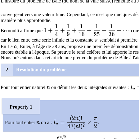
L'histoire du problème de Bâle (du nom de la ville suisse) remonte au
convergeait vers une valeur finie. Cependant, ce n'est que quelques dé
manière plus approfondie.
1
1
1
1
1
1+\dfrac{1}{4}+\dfrac{1}{9}+\df
1
+
+
+
+
+
+
⋯
Bernoulli affirme que
conv
4
9
1
6
2
5
3
6
\pi
car le lien entre cette série infinie et la constante
π
semblait à première 
En 1765, Euler, à l'âge de 28 ans, propose une première démonstration q
encore établie à l'époque. Sa preuve le rend célèbre et lui apporte le 
Nous présentons dans cet article une preuve du problème de Bâle à l'aide
2
Résolution du problème
n
\di
Pour tout entier naturel
n
on définit les deux intégrales suivantes :
I
n
Property 1
(
2
)
!
n
I_n=\dfrac{(2n)!}{4^n(n!)^2}\t
n
π
=
×
Pour tout entier
n
on a :
I
.
n
2
4
(
!
)
2
n
n
/
2
n=0
I_0=\displaystyle{\int_0^{\pi/2}1\t
=
[x]_0^{\pi/2}
=
\dfrac{\p
=
\
π
π