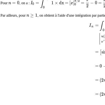
∫
/
2
π
=
0
=
1
×
dx
=
[
]
=
−
0
=
Pour
n
, on a :
I
x
0
0
2
0
n\geq1
≥
1
Par ailleurs, pour
n
, on obtient à l'aide d'une intégration par partie
\d
∫
I_n
=
=
I
n
0
u(
(
u
′
v'
v
\d
=
=
s
i
[
\d
=
=
0
\d
=
=
(
2
\d
=
=
(
2
\d