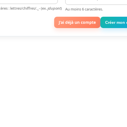
ères : lettres/chiffres/._- (ex.
jdupont
)
Au moins 6 caractères.
J’ai déjà un compte
Créer mon